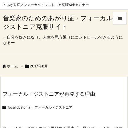
あがり症／フォーカル・ジストニア克服Webセミナー
フォーカル・ジストニア克服Webセミナー|東京
音楽家のためのあがり症・フォーカル・

心理療法でフォーカル・ジストニア完治を目指す会
ジストニア克服サイト


コンクール、オーディション一発合格コース
Feedly
RSS
メニュ
ー自分を好きになり、人生を思う通りにコントロールできるように
なるー

サイド

前へ

ホーム
>

2017年8月

次へ

フォーカル・ジストニアが再発する理由
検索

focal dystonia
,
フォーカル・ジストニア