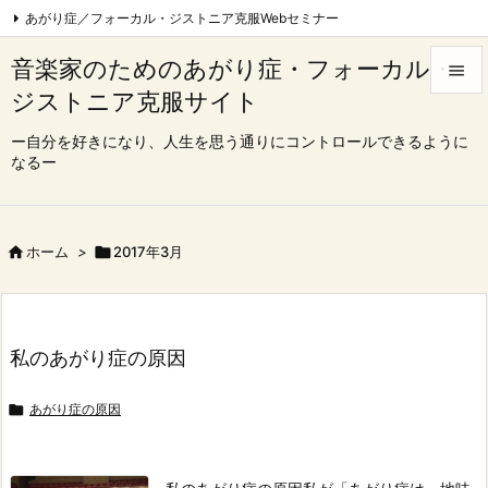
あがり症／フォーカル・ジストニア克服Webセミナー
フォーカル・ジストニア克服Webセミナー|東京
音楽家のためのあがり症・フォーカル・

心理療法でフォーカル・ジストニア完治を目指す会
ジストニア克服サイト


コンクール、オーディション一発合格コース
Feedly
RSS
メニュ
ー自分を好きになり、人生を思う通りにコントロールできるように
なるー

サイド

前へ

ホーム
>

2017年3月

次へ

私のあがり症の原因
検索

あがり症の原因