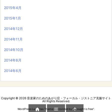
2015年4月
2015年1月
2014年12月
2014年11月
2014年10月
2014年8月
2014年6月
Copyright ©
2026
音楽家のためのあがり症・フォーカル・ジストニア克服サイト
All Rights Reserved.



WordPress Luxeritas Theme is provided by "
Thought is free
".