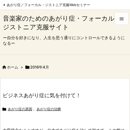
あがり症／フォーカル・ジストニア克服Webセミナー
フォーカル・ジストニア克服Webセミナー|東京
音楽家のためのあがり症・フォーカル・

心理療法でフォーカル・ジストニア完治を目指す会
ジストニア克服サイト


コンクール、オーディション一発合格コース
Feedly
RSS
メニュ
ー自分を好きになり、人生を思う通りにコントロールできるように
なるー

サイド

前へ

ホーム
>

2016年4月

次へ

ビジネスあがり症に気を付けて！
検索

あがり症の原因
,
あがり症の治療