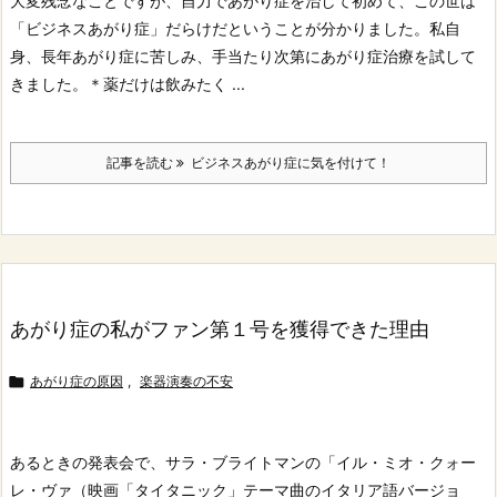
大変残念なことですが、自力であがり症を治して初めて、この世は
「ビジネスあがり症」だらけだということが分かりました。
私自
身、長年あがり症に苦しみ、手当たり次第にあがり症治療を試して
きました。
＊薬だけは飲みたく ...
記事を読む
ビジネスあがり症に気を付けて！
あがり症の私がファン第１号を獲得できた理由

あがり症の原因
,
楽器演奏の不安
あるときの発表会で、サラ・ブライトマンの「イル・ミオ・クォー
レ・ヴァ（映画「タイタニック」テーマ曲のイタリア語バージョ