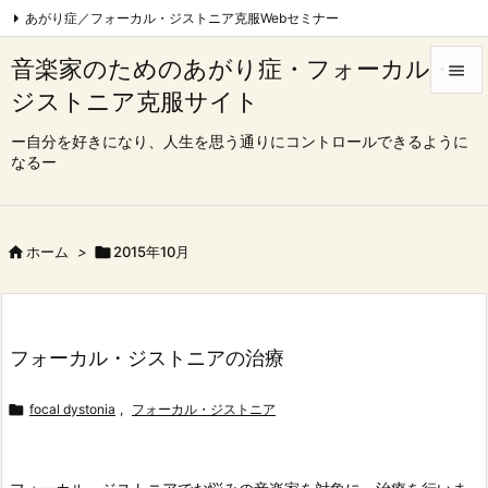
あがり症／フォーカル・ジストニア克服Webセミナー
フォーカル・ジストニア克服Webセミナー|東京
音楽家のためのあがり症・フォーカル・

心理療法でフォーカル・ジストニア完治を目指す会
ジストニア克服サイト


コンクール、オーディション一発合格コース
Feedly
RSS
メニュ
ー自分を好きになり、人生を思う通りにコントロールできるように
なるー

サイド

前へ

ホーム
>

2015年10月

次へ

フォーカル・ジストニアの治療
検索

focal dystonia
,
フォーカル・ジストニア