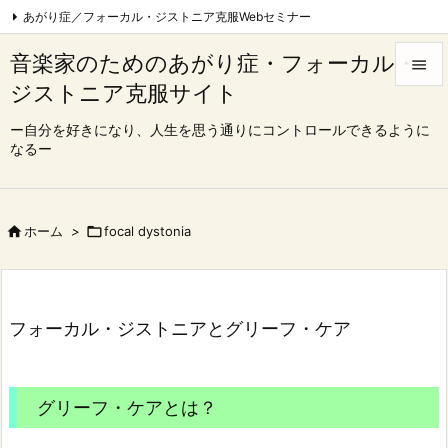
あがり症／フォーカル・ジストニア克服Webセミナー
フォーカル・ジストニア克服Webセミナー|東京
音楽家のためのあがり症・フォーカル・

心理療法でフォーカル・ジストニア完治を目指す会
ジストニア克服サイト


コンクール、オーディション一発合格コース
Feedly
RSS
メニュ
ー自分を好きになり、人生を思う通りにコントロールできるように
なるー

サイド

前へ

ホーム
>

focal dystonia

次へ

フォーカル・ジストニアとグリーフ・ケア
検索
グリーフ・ケアとは？