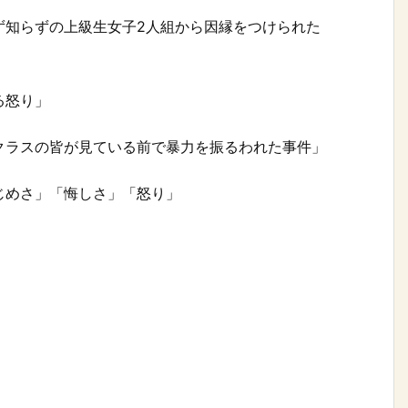
ず知らずの上級生女子2人組から因縁をつけられた
る怒り」
クラスの皆が見ている前で暴力を振るわれた事件」
じめさ」「悔しさ」「怒り」