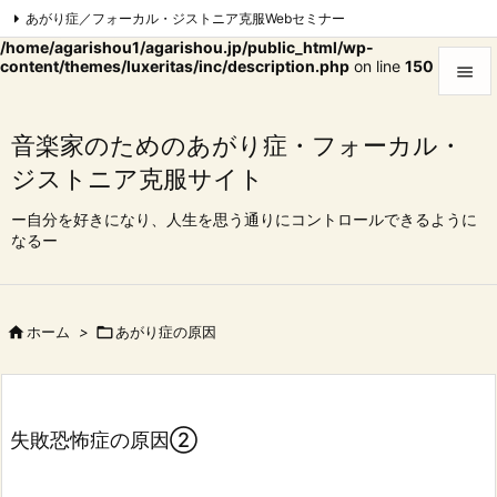
あがり症／フォーカル・ジストニア克服Webセミナー
Warning
: Trying to access array offset on false in
/home/agarishou1/agarishou.jp/public_html/wp-
フォーカル・ジストニア克服Webセミナー|東京
content/themes/luxeritas/inc/description.php
on line
150

心理療法でフォーカル・ジストニア完治を目指す会


コンクール、オーディション一発合格コース
Feedly
RSS
音楽家のためのあがり症・フォーカル・
メニュ

ジストニア克服サイト
サイド
ー自分を好きになり、人生を思う通りにコントロールできるように

なるー
前へ

次へ

ホーム
>

あがり症の原因

検索
失敗恐怖症の原因②