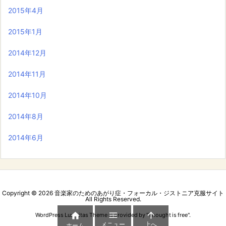
2015年4月
2015年1月
2014年12月
2014年11月
2014年10月
2014年8月
2014年6月
Copyright ©
2026
音楽家のためのあがり症・フォーカル・ジストニア克服サイト
All Rights Reserved.



WordPress Luxeritas Theme is provided by "
Thought is free
".
メニュー
上へ
ホーム