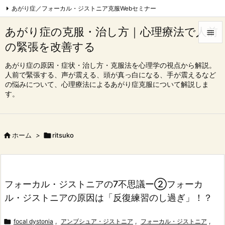
あがり症／フォーカル・ジストニア克服Webセミナー
フォーカル・ジストニア克服Webセミナー|東京
あがり症の克服・治し方｜心理療法で人前

心理療法でフォーカル・ジストニア完治を目指す会
の緊張を改善する


コンクール、オーディション一発合格コース
Feedly
RSS
メニュ
あがり症の原因・症状・治し方・克服法を心理学の視点から解説。
人前で緊張する、声が震える、頭が真っ白になる、手が震えるなど

の悩みについて、心理療法によるあがり症克服について解説しま
サイド
す。

前へ


ホーム
>

ritsuko
次へ

検索
フォーカル・ジストニアの7不思議ー②フォーカ
ル・ジストニアの原因は「反復練習のし過ぎ」！？

focal dystonia
,
アンブシュア・ジストニア
,
フォーカル・ジストニア
,